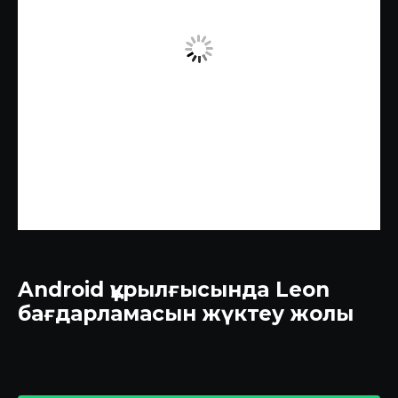
Android құрылғысында Leon
бағдарламасын жүктеу жолы