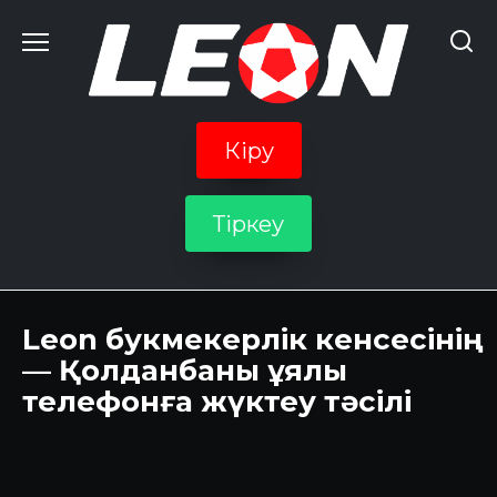
Перейти
к
содержанию
Кіру
Тіркеу
Leon букмекерлік кенсесінің
— Қолданбаны ұялы
телефонға жүктеу тәсілі