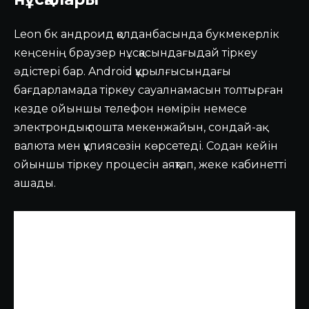
Leon бк андроид қолданбасында букмекерлік
кеңсенің браузер нұсқасындағыдай тіркеу
әдістері бар. Android құрылғысындағы
бағдарламада тіркеу сауалнамасын толтырған
кезде ойыншы телефон нөмірін немесе
электрондық пошта мекенжайын, сондай-ақ
валюта мен құпиясөзін көрсетеді. Содан кейін
ойыншы тіркеу процесін аяқтап, жеке кабинетті
ашады.