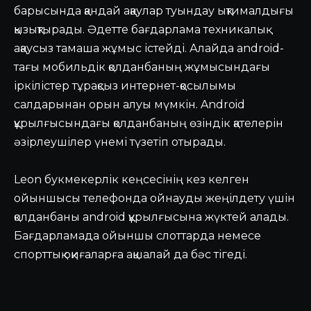
барысында қандай ақаулар туындау ықтималдығы
қызықтырады. Әдетте бағдарлама техникалық
ақаусыз тамаша жұмыс істейді. Алайда android-
тағы мобильдік қолданбаның жұмысындағы
іркілістер тұрақсыз интернет-қосылымы
салдарынан орын алуы мүмкін. Android
құрылғысындағы қолданбаның өзіндік қателерін
әзірлеушілер үнемі түзетіп отырады.
Leon букмекерлік кеңсесінің кез келген
ойыншысы телефонда ойнауды жеңілдету үшін
қолданбаны android құрылғысына жүктей алады.
Бағдарламада ойыншы слоттарда немесе
спорттық оқиғаларға ақшалай да бәс тігеді.