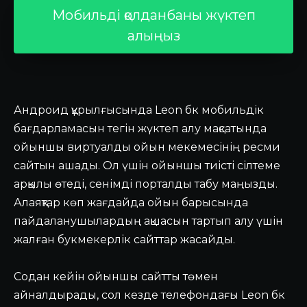
Мобильді қолданбаны жүктеп
алыңыз
Андроид құрылғысында Leon бк мобильдік
бағдарламасын тегін жүктеп алу мақсатында
ойыншы виртуалды ойын мекемесінің ресми
сайтын ашады. Ол үшін ойыншы тиісті сілтеме
арқылы өтеді, сенімді порталды табу маңызды.
Алаяқтар көп жағдайда ойын барысында
пайдаланушылардың ақшасын тартып алу үшін
жалған букмекерлік сайттар жасайды.
Содан кейін ойыншы сайтты төмен
айналдырады, сол кезде телефондағы Leon бк