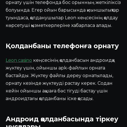
орнату үшін телефонда бос орынның жеткіліксіз
болуында. Егер ойын барысында қиыншылықтар
туындаса, қолданушылар Leon кеңсесінің қолдау
көрсетуші қызметкерлеріне хабарласа алады.
Қолданбаны телефонға орнату
Leon casino
кеңсесінің қолданбасын андроидқа
жүктеу үшін, ойыншы apk-файлын орната
бастайды. Жүктеу файлы дереу орнатылады,
орнату кезінде жүктеуді растау керек. Содан
кейін ойыншы ақшаға бәс тігуді бастау үшін
андроидтағы қолданбаны іске қосады.
Андроид қолданбасында тіркеу
нұсқалары